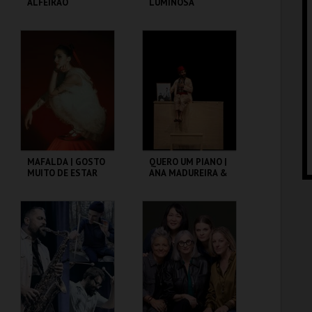
ALFEIRÃO
LUMINOSA
VIOLENCIA DA
PERFEIÇÃO
C. CULTURAL VILA
C. CULTURAL VILA
FLOR
FLOR
MAIS INFO
MAIS INFO
COMPRAR
COMPRAR
MAFALDA | GOSTO
QUERO UM PIANO |
MUITO DE ESTAR
ANA MADUREIRA &
AQUI
VAHAN KEROVPYAN
C. CULTURAL VILA
C. CULTURAL VILA
FLOR
FLOR
MAIS INFO
MAIS INFO
COMPRAR
COMPRAR