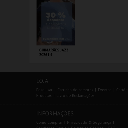
AQUISIÇÃO
AQUISIÇÃO
MAIS INFO
MAIS INFO
COMPRAR
COMPRAR
GUIMARÃES JAZZ
2026 | 4
ESPETÁCULOS
A OFICINA CIPRL
AQUISIÇÃO
LOJA
MAIS INFO
Pesquisar
Carrinho de compras
Eventos
Cartõe
Produtos
Livro de Reclamações
COMPRAR
INFORMAÇÕES
Como Comprar
Privacidade & Segurança