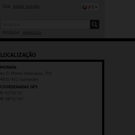
Olá,
iniciar sessão
PT
PESQUISA:
AVANÇADA
DISTRITO
LOCALIZAÇÃO
SALA
MORADA
Av. D. Afonso Henriques, 701
4810-431 Guimarães
COORDENADAS GPS
N: 41º26'15"
W: 08º17'41"