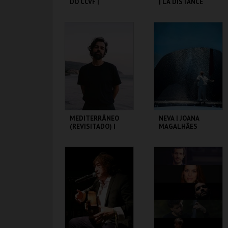
DO CCVF |
| LA DISTANCE
VAGABUNDUS
C. CULTURAL VILA
C. CULTURAL VILA
FLOR
FLOR
MAIS INFO
MAIS INFO
COMPRAR
COMPRAR
MEDITERRÂNEO
NEVA | JOANA
(REVISITADO) |
MAGALHÃES
VALTER LOBO
C. CULTURAL VILA
C. CULTURAL VILA
FLOR
FLOR
MAIS INFO
MAIS INFO
COMPRAR
COMPRAR