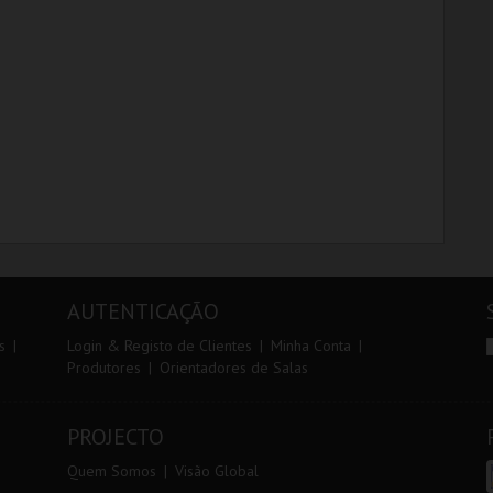
AQUISIÇÃO
AQUISIÇÃO
MAIS INFO
MAIS INFO
COMPRAR
COMPRAR
AUTENTICAÇÃO
s
Login & Registo de Clientes
Minha Conta
Produtores
Orientadores de Salas
PROJECTO
Quem Somos
Visão Global