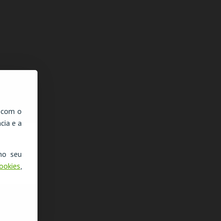
, com o
cia e a
no seu
Cookies
,