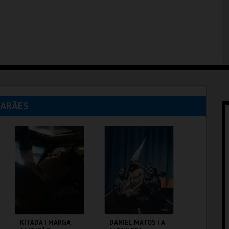
MARÃES
KITADA | MARGA
DANIEL MATOS | A