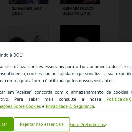
GUIMARÃES JAZZ
GUIMARÃES JAZZ
2026 |
2026 | ARTEMIS
REMPIS/ADASIEWIC
Z/CORSANO TRIO
C. CULTURAL VILA
C. CULTURAL VILA
FLOR
FLOR
MAIS INFO
MAIS INFO
indo à BOL!
COMPRAR
COMPRAR
o site utiliza cookies essenciais para o funcionamento do site e
nsentimento, cookies que nos ajudam a personalizar a sua experiên
er como a plataforma é utilizada pelos nossos visitantes.
GUIMARÃES JAZZ
GUIMARÃES JAZZ
O evento escolhido não está disponível
2026 | PROJETO
2026 | LEX KORTEN
SONOSCOPIA
QUINTET
icar em "Aceitar" concorda com o armazenamento de cookies 
OK
ositivo. Para saber mais consulte a nossa
Política de 
C. CULTURAL VILA
C. CULTURAL VILA
FLOR
FLOR
ações Sobre Cookies
e
Privacidade & Segurança
.
MAIS INFO
MAIS INFO
itar
Rejeitar não essenciais
Gerir Preferências
COMPRAR
COMPRAR