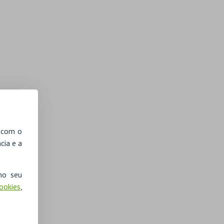
, com o
cia e a
no seu
Cookies
,