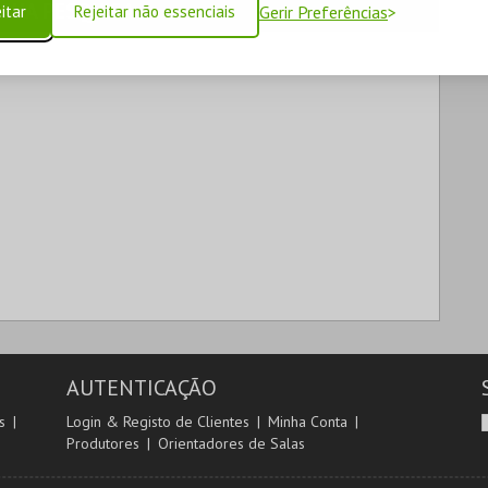
 SUA PESQUISA
itar
Rejeitar não essenciais
Gerir Preferências
AUTENTICAÇÃO
s
Login & Registo de Clientes
Minha Conta
Produtores
Orientadores de Salas