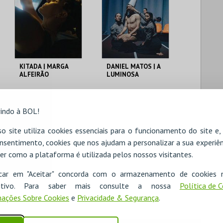
KITADA | MARGA
DANIEL MATOS | A
ALFEIRÃO
LUMINOSA
VIOLENCIA DA
PERFEIÇÃO
C. CULTURAL VILA
C. CULTURAL VILA
FLOR
FLOR
indo à BOL!
o site utiliza cookies essenciais para o funcionamento do site e
MAIS INFO
MAIS INFO
nsentimento, cookies que nos ajudam a personalizar a sua experiên
COMPRAR
COMPRAR
er como a plataforma é utilizada pelos nossos visitantes.
icar em "Aceitar" concorda com o armazenamento de cookies 
ositivo. Para saber mais consulte a nossa
Política de 
ações Sobre Cookies
e
Privacidade & Segurança
.