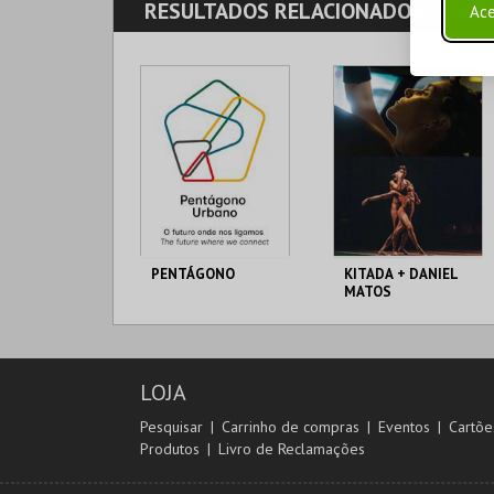
RESULTADOS RELACIONADOS
COM A
Ace
FLOR
MAIS INFO
COMPRAR
PENTÁGONO
KITADA + DANIEL
MATOS
PENTÁGONO
A OFICINA CIPRL
URBANO
AQUISIÇÃO
AQUISIÇÃO
LOJA
MAIS INFO
MAIS INFO
Pesquisar
Carrinho de compras
Eventos
Cartõe
Produtos
Livro de Reclamações
COMPRAR
COMPRAR