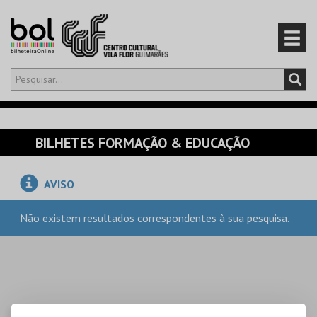
Olá,
iniciar sessão
PT
0
CARRINHO
BILHETES FORMAÇÃO & EDUCAÇÃO
EVENTOS
AVISO
CARTÕES
Não existem resultados correspondentes à sua pesquisa.
PRODUTOS