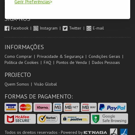
Login & Registo de Clientes
Minha Conta
Produtores
Gerir Preferências
Orientadores de Salas
SIGA-NOS
Facebook
Instagram
Twitter
E-mail
INFORMAÇÕES
Como Comprar
Privacidade & Segurança
Condições Gerais
Política de Cookies
FAQ
Pontos de Venda
Dados Pessoais
PROJECTO
Quem Somos
Visão Global
FORMAS DE PAGAMENTO:
Todos os direitos reservados - Powered by
ETNAGA