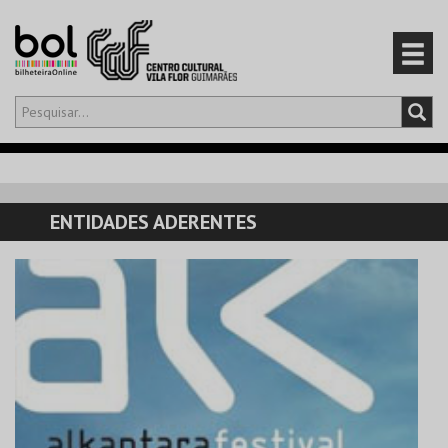
Olá,
iniciar sessão
PT
0
CARRINHO
ENTIDADES ADERENTES
EVENTOS
CARTÕES
PRODUTOS