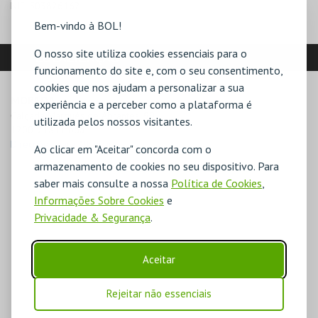
NIF:
503826162
Bem-vindo à BOL!
O nosso site utiliza cookies essenciais para o
LOCALIZAÇÃO
funcionamento do site e, com o seu consentimento,
cookies que nos ajudam a personalizar a sua
MORADA
experiência e a perceber como a plataforma é
Calçada Marquês de Abrantes, 99

utilizada pelos nossos visitantes.
1200-718 Lisboa
Direcções para Alkantara
Ao clicar em "Aceitar" concorda com o
armazenamento de cookies no seu dispositivo. Para
saber mais consulte a nossa
Política de Cookies
,
Informações Sobre Cookies
e
Privacidade & Segurança
.
Aceitar
Rejeitar não essenciais