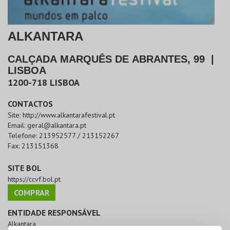
ALKANTARA
CALÇADA MARQUÊS DE ABRANTES, 99
|
LISBOA
1200-718
LISBOA
CONTACTOS
Site:
http://www.alkantarafestival.pt
Email:
geral@alkantara.pt
Telefone:
213952577 / 213152267
Fax:
213151368
SITE BOL
https://ccvf.bol.pt
COMPRAR
ENTIDADE RESPONSÁVEL
Alkantara