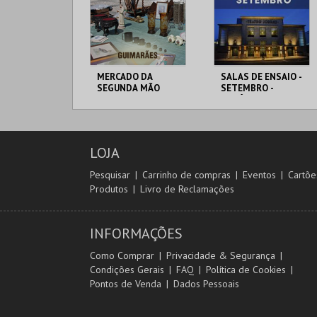
MERCADO DA
SALAS DE ENSAIO -
SEGUNDA MÃO
SETEMBRO -
ESTÚDIO 1 A 8
MERCADO
SALAS ENSAIO T.
MUNICIPAL GMR
JORDÃO
LOJA
MAIS INFO
MAIS INFO
Pesquisar
Carrinho de compras
Eventos
Cartõe
Produtos
Livro de Reclamações
INSCREVER
INFORMAÇÕES
Como Comprar
Privacidade & Segurança
Condições Gerais
FAQ
Política de Cookies
Pontos de Venda
Dados Pessoais