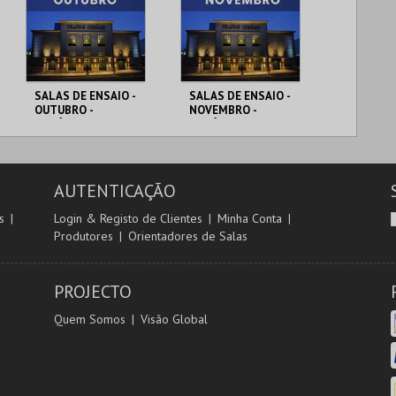
SALAS DE ENSAIO -
SALAS DE ENSAIO -
OUTUBRO -
NOVEMBRO -
ESTÚDIO 1 A 8
ESTÚDIO 1 A 8
SALAS ENSAIO T.
SALAS ENSAIO T.
JORDÃO
JORDÃO
AUTENTICAÇÃO
MAIS INFO
MAIS INFO
s
Login & Registo de Clientes
Minha Conta
Produtores
Orientadores de Salas
PROJECTO
Quem Somos
Visão Global