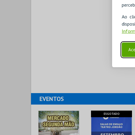
perceb
Ao cl
disp
Inform
Ace
EVENTOS
ESGOTADO