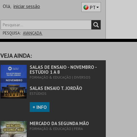
Olá,
iniciar sessão
PT
PESQUISA:
AVANÇADA
DISTRITO
VEJA AINDA:
SALA
SALAS DE ENSAIO - NOVEMBRO -
ESTÚDIO 1 A 8
FORMAÇÃO & EDUCAÇÃO | DIVERSOS
SALAS ENSAIO T. JORDÃO
ESTÚDIOS
+ INFO
MERCADO DA SEGUNDA MÃO
FORMAÇÃO & EDUCAÇÃO | FEIRA