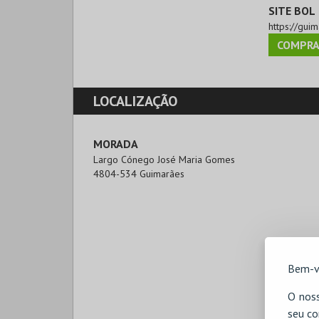
SITE BOL
https://guim
COMPRA
LOCALIZAÇÃO
MORADA
Largo Cónego José Maria Gomes

4804-534 Guimarães
Bem-v
O noss
seu co