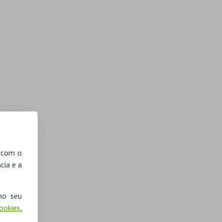
, com o
cia e a
no seu
Cookies
,