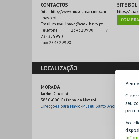
CONTACTOS
SITE BOL
Site:
http://www.museumaritimo.cm-
https://ilhav
ilhavo.pt
COMPRA
Email:
museuilhavo@cm-ilhavo.pt
Telefone:
234329990 /
234329990
Fax:
234329990
LOCALIZAÇÃO
Bem-v
MORADA
Jardim Oudinot

O noss
3830-000 Gafanha da Nazaré
seu co
Direcções para Navio-Museu Santo André
perceb
Ao cl
disp
Inform