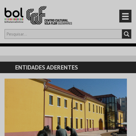
Olá,
iniciar sessão
PT
0
CARRINHO
ENTIDADES ADERENTES
EVENTOS
CARTÕES
PRODUTOS