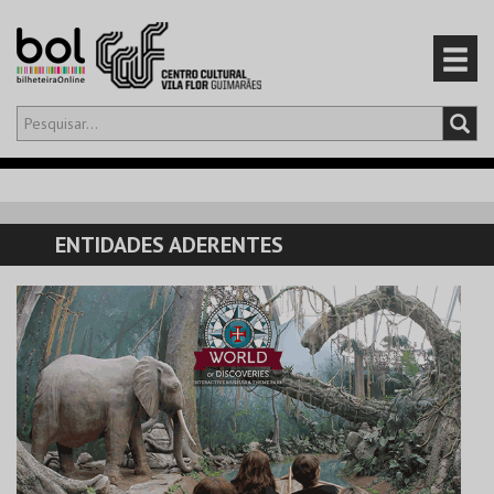
Olá,
iniciar sessão
PT
0
CARRINHO
ENTIDADES ADERENTES
EVENTOS
CARTÕES
PRODUTOS