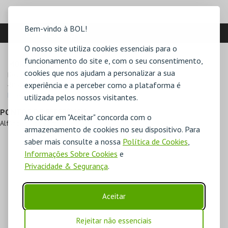
Bem-vindo à BOL!
LOCALIZAÇÃO
O nosso site utiliza cookies essenciais para o
funcionamento do site e, com o seu consentimento,
MORADA
cookies que nos ajudam a personalizar a sua
Rua de Miragaia, 106

experiência e a perceber como a plataforma é
4050-387 Miragaia
Direcções para World of Discoveries
utilizada pelos nossos visitantes.
PONTOS DE REFERÊNCIA
Ao clicar em "Aceitar" concorda com o
Alfândega do Porto
armazenamento de cookies no seu dispositivo. Para
saber mais consulte a nossa
Política de Cookies
,
Informações Sobre Cookies
e
Privacidade & Segurança
.
Aceitar
Rejeitar não essenciais