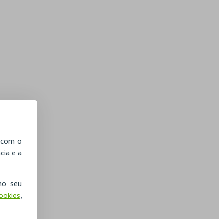
, com o
cia e a
no seu
Cookies
,