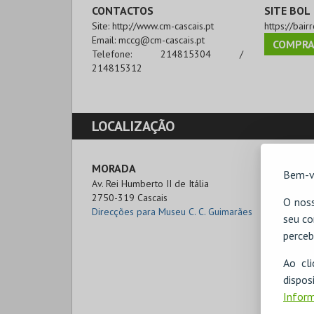
CONTACTOS
SITE BOL
Site:
http://www.cm-cascais.pt
https://bai
Email:
mccg@cm-cascais.pt
COMPRA
Telefone:
214815304 /
214815312
LOCALIZAÇÃO
MORADA
Bem-v
Av. Rei Humberto II de Itália

2750-319 Cascais
O noss
Direcções para Museu C. C. Guimarães
seu co
perceb
Ao cl
disp
Inform