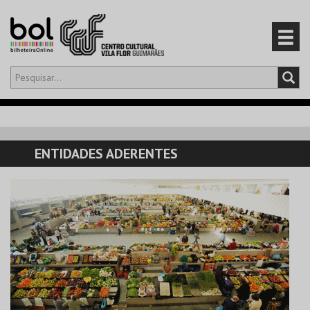
Olá,
iniciar sessão
PT
0
CARRINHO
ENTIDADES ADERENTES
EVENTOS
CARTÕES
PRODUTOS