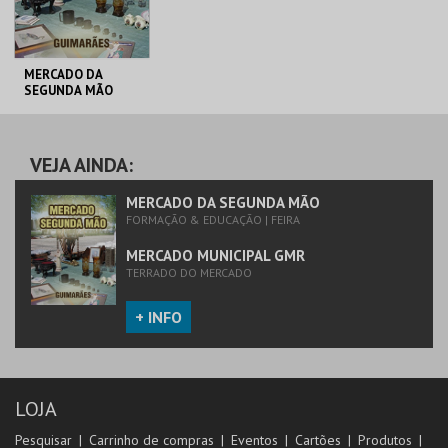
MERCADO DA
SEGUNDA MÃO
MERCADO
MUNICIPAL GMR
VEJA AINDA:
MAIS INFO
MERCADO DA SEGUNDA MÃO
FORMAÇÃO & EDUCAÇÃO | FEIRA
INSCREVER
MERCADO MUNICIPAL GMR
TERRADO DO MERCADO
+ INFO
LOJA
Pesquisar
Carrinho de compras
Eventos
Cartões
Produtos