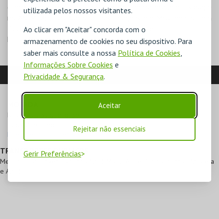
cinema) serão realizadas na sede da Cinemateca (em Lisboa) e
utilizada pelos nossos visitantes.
no ANIM (Arquivo Nacional das Imagens em Movimento - em
Bucelas). Consulte o programa no nosso site:
Ao clicar em "Aceitar" concorda com o
https://www.cinemateca.pt/Cinemateca-Junior.aspx
armazenamento de cookies no seu dispositivo. Para
saber mais consulte a nossa
Política de Cookies
,
Informações Sobre Cookies
e
LOCALIZAÇÃO
Privacidade & Segurança
.
MORADA
Aceitar
Rua Barata Salgueiro, 39

1269-059 Lisboa
Rejeitar não essenciais
Direcções para Cinemateca Júnior
TRANSPORTES PÚBLICOS
Gerir Preferências
Metropolitano: Avenida (Linha Azul), Marquês de Pombal (Linhas Amarela
e Azul)