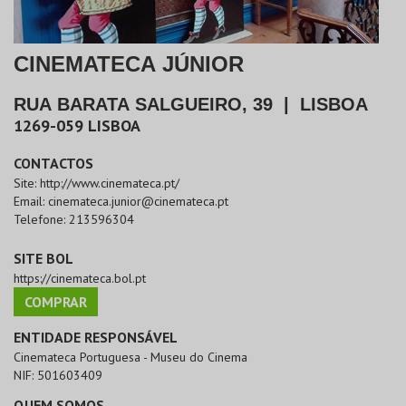
CINEMATECA JÚNIOR
RUA BARATA SALGUEIRO, 39
|
LISBOA
1269-059
LISBOA
CONTACTOS
Site:
http://www.cinemateca.pt/
Email:
cinemateca.junior@cinemateca.pt
Telefone:
213596304
SITE BOL
https://cinemateca.bol.pt
COMPRAR
ENTIDADE RESPONSÁVEL
Cinemateca Portuguesa - Museu do Cinema
NIF:
501603409
QUEM SOMOS