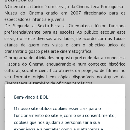
A Cinemateca Júnior é um serviço da Cinemateca Portuguesa -
Museu do Cinema criado em 2007 direcionado para os
espectadores infantis e juvenis.
De Segunda a Sexta-Feira a Cinemateca Júnior funciona
preferencialmente para as escolas. Ao público escolar este
serviço oferece diversas atividades, de acordo com as faixas
etárias de quem nos visita e com o objetivo único de
transmitir o gosto pela arte cinematográfica.
O programa de atividades proposto pretende dar a conhecer a
História do Cinema, enquadrando-a num contexto histórico
cultural, social e científico através da projeção de filmes, no
seu formato original em cópias disponíveis no Arquivo da
Cinemateca, e também de oficinas temáticos.
A partir de setembro de 2023 as sessões de cinema da rubrica
Bem-vindo à BOL!
"Sábados em Família" serão realizadas na sala Félix Ribeiro
O nosso site utiliza cookies essenciais para o
(sede da Cinemateca) às 15h00 assim como as oficinas para
famílias na sala de leitura da biblioteca, no último sábado de
funcionamento do site e, com o seu consentimento,
cada mês às 11h00.
cookies que nos ajudam a personalizar a sua
Para o público escolar, as atividades (oficinas e sessões de
experiência e a perceber como a plataforma é