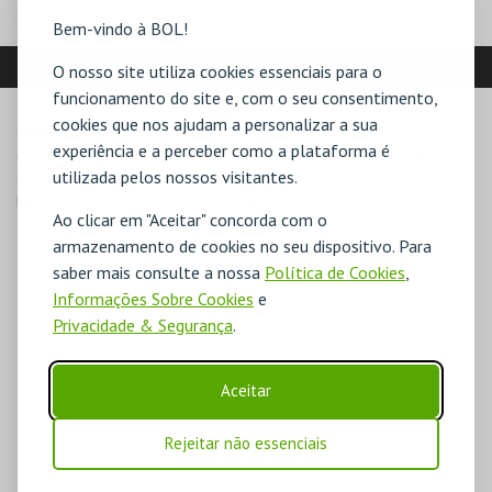
Bem-vindo à BOL!
LOCALIZAÇÃO
O nosso site utiliza cookies essenciais para o
funcionamento do site e, com o seu consentimento,
cookies que nos ajudam a personalizar a sua
MORADA
experiência e a perceber como a plataforma é
Casa Verdades de Faria – Av. de Sabóia, nº 1146 – Monte Estoril

utilizada pelos nossos visitantes.
2765-580 Estoril
Direcções para Museu Música Portuguesa
Ao clicar em "Aceitar" concorda com o
armazenamento de cookies no seu dispositivo. Para
saber mais consulte a nossa
Política de Cookies
,
Informações Sobre Cookies
e
Privacidade & Segurança
.
Aceitar
Rejeitar não essenciais