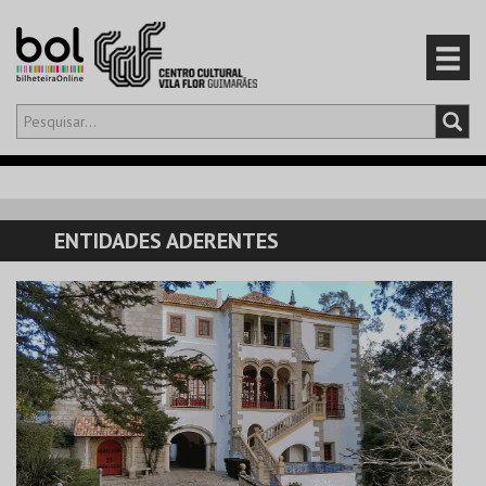
Olá,
iniciar sessão
PT
0
CARRINHO
ENTIDADES ADERENTES
EVENTOS
CARTÕES
PRODUTOS