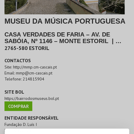
MUSEU DA MÚSICA PORTUGUESA
CASA VERDADES DE FARIA – AV. DE
SABÓIA, Nº 1146 – MONTE ESTORIL
|
CASCAIS
2765-580
ESTORIL
CONTACTOS
Site:
http://mmp.cm-cascais.pt
Email:
mmp@cm-cascais.pt
Telefone:
214815904
SITE BOL
https://bairrodosmuseus.bol.pt
COMPRAR
ENTIDADE RESPONSÁVEL
Fundação D. Luís I
NIF:
503777234