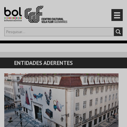
Olá,
iniciar sessão
PT
0
CARRINHO
ENTIDADES ADERENTES
EVENTOS
CARTÕES
PRODUTOS