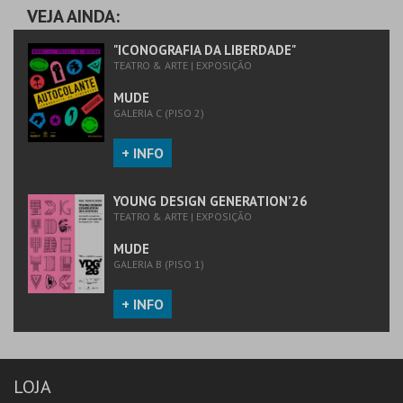
PREÇO INTEIRO
PREÇO INTEIRO
VEJA AINDA:
MAIS INFO
MAIS INFO
"ICONOGRAFIA DA LIBERDADE"
TEATRO & ARTE | EXPOSIÇÃO
COMPRAR
COMPRAR
MUDE
GALERIA C (PISO 2)
+ INFO
YOUNG DESIGN GENERATION’26
TEATRO & ARTE | EXPOSIÇÃO
MUDE
GALERIA B (PISO 1)
+ INFO
LOJA