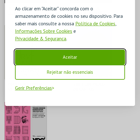
Ao clicar em "Aceitar" concorda com o
"ICONOGRAFIA DA
EXPOSIÇÃO DE
LIBERDADE"
LONGA DURAÇÃO +
armazenamento de cookies no seu dispositivo. Para
TEMPORÁRIAS
saber mais consulte a nossa
Política de Cookies
,
MUDE
MUDE
Informações Sobre Cookies
e
Privacidade & Segurança
.
MAIS INFO
MAIS INFO
Aceitar
COMPRAR
COMPRAR
Rejeitar não essenciais
PARA QUE SERVEM
VER E LER PAULO
Gerir Preferências
AS COISAS?
DE CANTOS
MUDE
MUDE
MAIS INFO
MAIS INFO
COMPRAR
COMPRAR