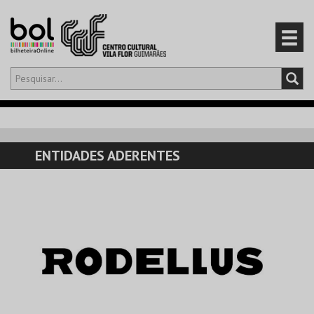
Olá,
iniciar sessão
PT
0
CARRINHO
ENTIDADES ADERENTES
EVENTOS
CARTÕES
PRODUTOS