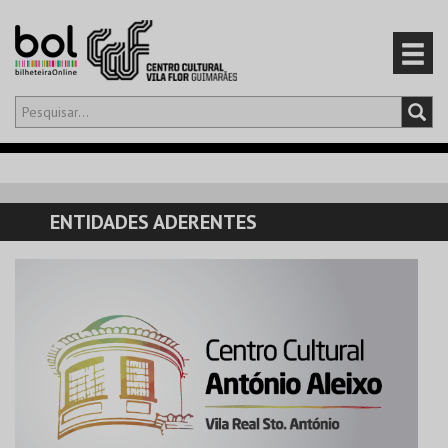
Olá,
iniciar sessão
PT
0
CARRINHO
ENTIDADES ADERENTES
EVENTOS
CARTÕES
PRODUTOS