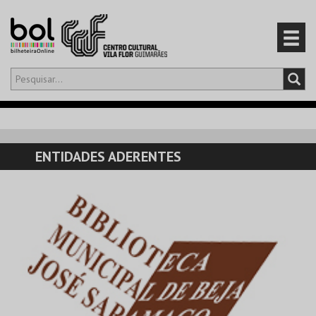
Olá,
iniciar sessão
PT
0
CARRINHO
ENTIDADES ADERENTES
EVENTOS
CARTÕES
PRODUTOS