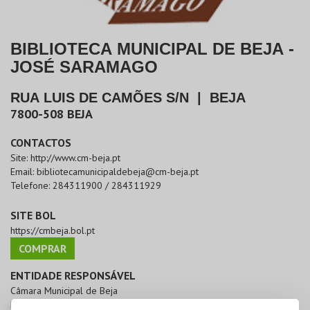
BIBLIOTECA MUNICIPAL DE BEJA -
JOSÉ SARAMAGO
RUA LUIS DE CAMÕES S/N
|
BEJA
7800-508
BEJA
CONTACTOS
Site:
http://www.cm-beja.pt
Email:
bibliotecamunicipaldebeja@cm-beja.pt
Telefone:
284311900 / 284311929
SITE BOL
https://cmbeja.bol.pt
COMPRAR
ENTIDADE RESPONSÁVEL
Câmara Municipal de Beja
NIF:
504884620