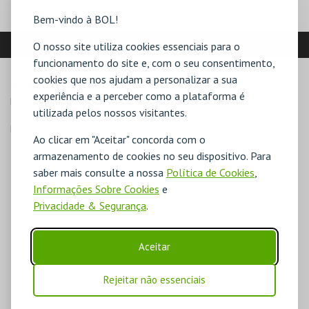
Bem-vindo à BOL!
LOCALIZAÇÃO
O nosso site utiliza cookies essenciais para o
funcionamento do site e, com o seu consentimento,
cookies que nos ajudam a personalizar a sua
MORADA
experiência e a perceber como a plataforma é
Rua Luis de Camões S/N

utilizada pelos nossos visitantes.
7800-508 Beja
Direcções para Biblioteca Municipal Beja
Ao clicar em "Aceitar" concorda com o
armazenamento de cookies no seu dispositivo. Para
saber mais consulte a nossa
Política de Cookies
,
Informações Sobre Cookies
e
Privacidade & Segurança
.
Aceitar
Rejeitar não essenciais