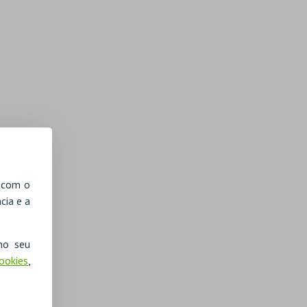
, com o
cia e a
no seu
Cookies
,