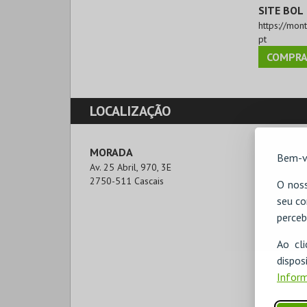
SITE BOL
https://mon
pt
COMPRA
LOCALIZAÇÃO
MORADA
Bem-v
Av. 25 Abril, 970, 3E

2750-511 Cascais
O noss
seu co
perceb
Ao cl
disp
Inform