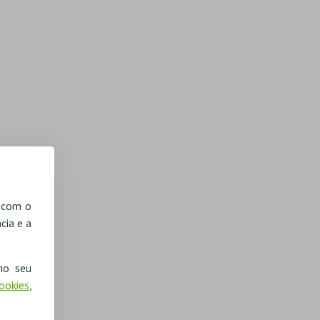
, com o
cia e a
no seu
Cookies
,