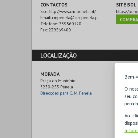
CONTACTOS
SITE BOL
Site:
http://www.cm-penela.pt/
https://pen
Email:
cmpenela@cm-penela.pt
COMPRA
Telefone:
239560120
Fax:
239569400
LOCALIZAÇÃO
MORADA
Bem-v
Praça do Município

3230-253 Penela
O noss
Direcções para C. M. Penela
seu co
perceb
Ao cl
disp
Inform