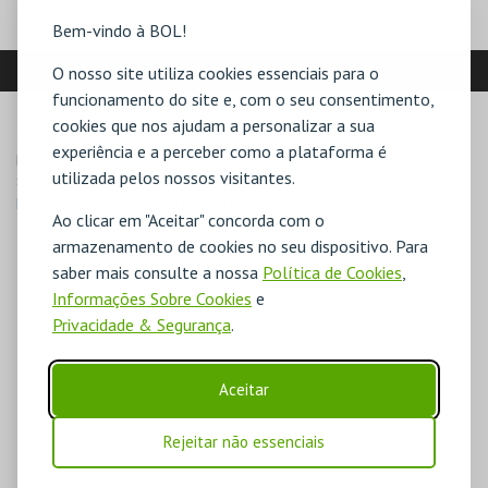
Bem-vindo à BOL!
LOCALIZAÇÃO
O nosso site utiliza cookies essenciais para o
funcionamento do site e, com o seu consentimento,
cookies que nos ajudam a personalizar a sua
MORADA
experiência e a perceber como a plataforma é
Rua Cândido dos Reis

utilizada pelos nossos visitantes.
8300-126 Silves
Direcções para T. Mascarenhas Gregório
Ao clicar em "Aceitar" concorda com o
armazenamento de cookies no seu dispositivo. Para
saber mais consulte a nossa
Política de Cookies
,
Informações Sobre Cookies
e
Privacidade & Segurança
.
Aceitar
Rejeitar não essenciais