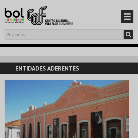
Olá,
iniciar sessão
PT
0
CARRINHO
ENTIDADES ADERENTES
EVENTOS
CARTÕES
PRODUTOS