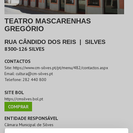
TEATRO MASCARENHAS
GREGÓRIO
RUA CÂNDIDO DOS REIS
|
SILVES
8300-126
SILVES
CONTACTOS
Site:
https://www.cm-silves.pt/pt/menu/482/contactos.aspx
Email:
cultura@cm-silves.pt
Telefone:
282 440 800
SITE BOL
https://cmsilves.bol.pt
COMPRAR
ENTIDADE RESPONSÁVEL
Câmara Municipal de Silves
NIF:
506818837