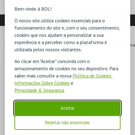
Bem-vindo à BOL!
LOCALIZAÇÃO
O nosso site utiliza cookies essenciais para o
funcionamento do site e, com o seu consentimento,
cookies que nos ajudam a personalizar a sua
MORADA
experiência e a perceber como a plataforma é
Rua Padre Américo Monteiro de Aguiar, Lote 1, 2ºandar, edifício Mundica
utilizada pelos nossos visitantes.
1675-057 Pontinha
Direcções para Ass. Cultural Casa Cheia
Ao clicar em "Aceitar" concorda com o
armazenamento de cookies no seu dispositivo. Para
saber mais consulte a nossa
Política de Cookies
,
Informações Sobre Cookies
e
Privacidade & Segurança
.
Aceitar
Rejeitar não essenciais