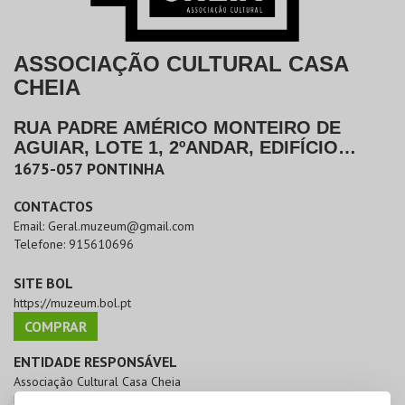
ASSOCIAÇÃO CULTURAL CASA
CHEIA
RUA PADRE AMÉRICO MONTEIRO DE
AGUIAR, LOTE 1, 2ºANDAR, EDIFÍCIO
MUNDICANAL
|
ODIVELAS
1675-057
PONTINHA
CONTACTOS
Email:
Geral.muzeum@gmail.com
Telefone:
915610696
SITE BOL
https://muzeum.bol.pt
COMPRAR
ENTIDADE RESPONSÁVEL
Associação Cultural Casa Cheia
NIF:
513614346