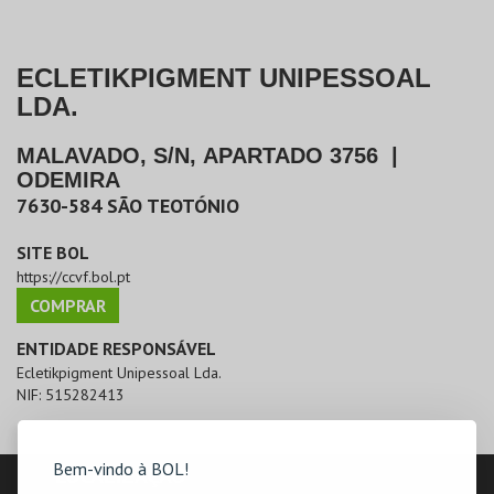
ECLETIKPIGMENT UNIPESSOAL
LDA.
MALAVADO, S/N, APARTADO 3756
|
ODEMIRA
7630-584
SÃO TEOTÓNIO
SITE BOL
https://ccvf.bol.pt
COMPRAR
ENTIDADE RESPONSÁVEL
Ecletikpigment Unipessoal Lda.
NIF:
515282413
Bem-vindo à BOL!
LOCALIZAÇÃO