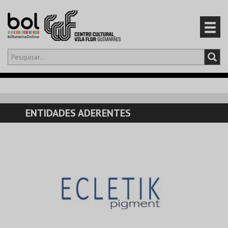
Olá,
iniciar sessão
PT
0
CARRINHO
ENTIDADES ADERENTES
EVENTOS
CARTÕES
PRODUTOS