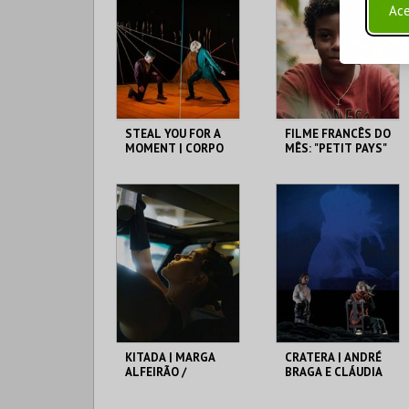
Ace
STEAL YOU FOR A
FILME FRANCÊS DO
MOMENT | CORPO
MÊS: "PETIT PAYS"
DE HOJE {9.ª
(2020), DE ERIC
EDIÇÃO 2026}
BARBIER
CINETEATRO
SOLAR DA MÚSICA
LOULETANO
NOVA
MAIS INFO
MAIS INFO
COMPRAR
COMPRAR
KITADA | MARGA
CRATERA | ANDRÉ
ALFEIRÃO /
BRAGA E CLÁUDIA
PROJETO CASA
FIGUEIREDO / CRL –
CENTRAL ELÉTRICA