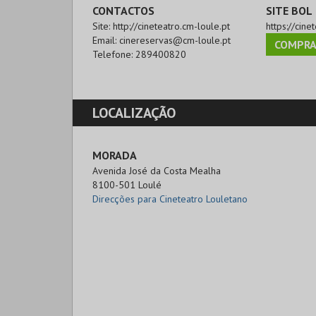
CONTACTOS
SITE BOL
Site:
http://cineteatro.cm-loule.pt
https://cine
Email:
cinereservas@cm-loule.pt
COMPRA
Telefone:
289400820
LOCALIZAÇÃO
MORADA
Avenida José da Costa Mealha 

8100-501 Loulé
Direcções para Cineteatro Louletano