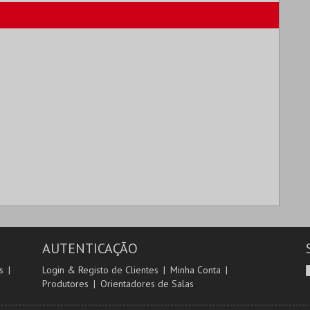
E TÓNAN QUITO
CINETEATRO
SOLAR DA MÚSICA
LOULETANO
NOVA
MAIS INFO
MAIS INFO
COMPRAR
COMPRAR
AUTENTICAÇÃO
s
Login & Registo de Clientes
Minha Conta
Produtores
Orientadores de Salas