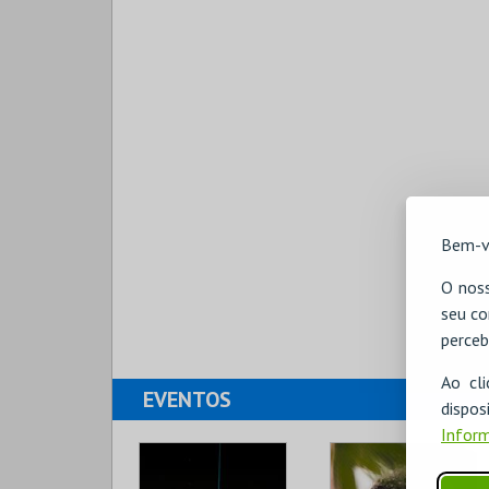
Bem-v
O noss
seu co
perceb
Ao cl
EVENTOS
disp
Inform