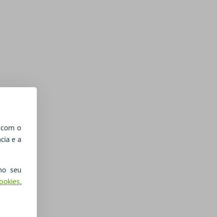
, com o
cia e a
no seu
Cookies
,