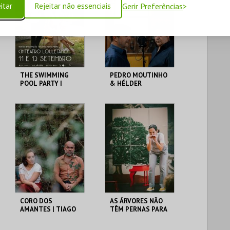
itar
Rejeitar não essenciais
Gerir Preferências
THE SWIMMING
PEDRO MOUTINHO
POOL PARTY |
& HÉLDER
TEATRO DO
MOUTINHO: OS
ELÉCTRICO
POETAS
CONVIDADOS
CINETEATRO
CINETEATRO
LOULETANO
LOULETANO
MAIS INFO
MAIS INFO
COMPRAR
COMPRAR
CORO DOS
AS ÁRVORES NÃO
AMANTES | TIAGO
TÊM PERNAS PARA
RODRIGUES /
ANDAR | JOANA
CLÁUDIA GAIOLAS
GAMA