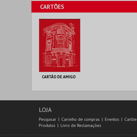
CINETEATRO
CINETEATRO
CARTÕES
LOULETANO
LOULETANO
MAIS INFO
MAIS INFO
COMPRAR
COMPRAR
CARTÃO DE AMIGO
CINETEATRO
LOULETANO
AQUISIÇÃO 2026
LOJA
MAIS INFO
Pesquisar
Carrinho de compras
Eventos
Cartõe
Produtos
Livro de Reclamações
COMPRAR