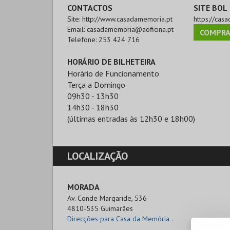
CONTACTOS
SITE BOL
Site:
http://www.casadamemoria.pt
https://cas
Email:
casadamemoria@aoficina.pt
COMPRA
Telefone:
253 424 716
HORÁRIO DE BILHETEIRA
Horário de Funcionamento
Terça a Domingo
09h30 - 13h30
14h30 - 18h30
(últimas entradas às 12h30 e 18h00)
LOCALIZAÇÃO
MORADA
Av. Conde Margaride, 536

4810-535 Guimarães
Direcções para Casa da Memória .