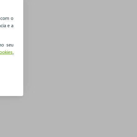
, com o
cia e a
no seu
Cookies
,