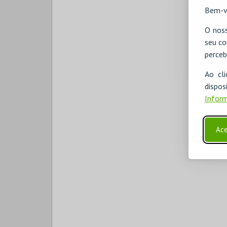
Bem-v
O noss
seu co
perceb
Ao cl
disp
Inform
Ace