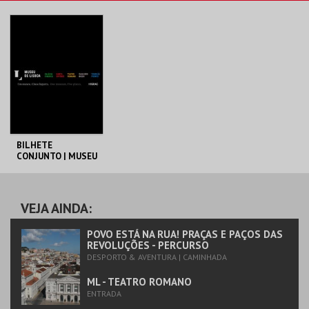
MAIS INFO
COMPRAR
BILHETE
CONJUNTO | MUSEU
DE LISBOA
ML - PALÁCIO
PIMENTA
AQUISIÇÃO
VEJA AINDA:
MAIS INFO
POVO ESTÁ NA RUA! PRAÇAS E PAÇOS DAS
REVOLUÇÕES - PERCURSO
DESPORTO & AVENTURA | CAMINHADA
COMPRAR
ML - TEATRO ROMANO
ENTRADA