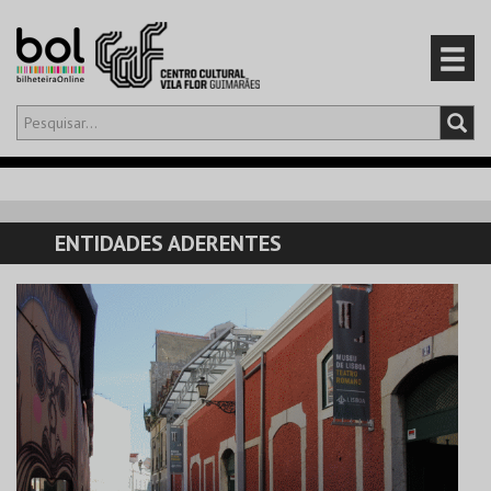
Olá,
iniciar sessão
PT
0
CARRINHO
ENTIDADES ADERENTES
EVENTOS
CARTÕES
PRODUTOS