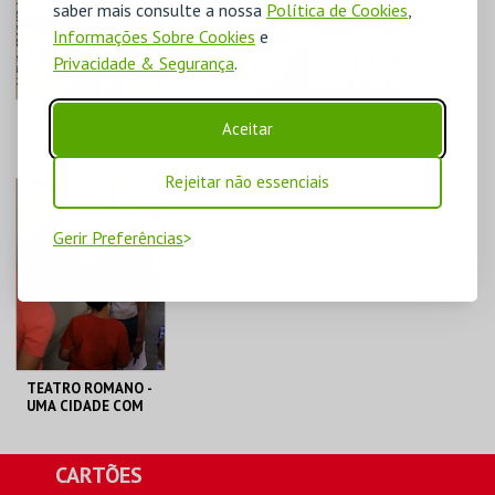
saber mais consulte a nossa
Política de Cookies
,
Informações Sobre Cookies
e
COMPRAR
COMPRAR
Privacidade & Segurança
.
TEATRO ROMANO -
POVO ESTÁ NA
Aceitar
QUANTAS VIDAS
RUA! PRAÇAS E
GUARDA UM
PAÇOS DAS
FRAGMENTO -
REVOLUÇÕES -
Rejeitar não essenciais
VISITA ORIENTADA
PERCURSO
ML - TEATRO
ML - TEATRO
ROMANO
ROMANO
Gerir Preferências
MAIS INFO
MAIS INFO
COMPRAR
COMPRAR
TEATRO ROMANO -
UMA CIDADE COM
2000 ANOS - VISITA
- PAGO
ML - TEATRO
CARTÕES
ROMANO