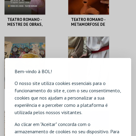
TEATRO ROMANO -
TEATRO ROMANO -
MESTRE DE OBRAS,
METAMORFOSE DE
PROCURA-SE! -
UM FRAGMENTO -
OFICINAS DE
OFICINA
VERÃO
ML - TEATRO
ML - TEATRO
ROMANO
ROMANO
MAIS INFO
MAIS INFO
Bem-vindo à BOL!
COMPRAR
COMPRAR
O nosso site utiliza cookies essenciais para o
funcionamento do site e, com o seu consentimento,
TEATRO ROMANO -
TEATRO ROMANO -
cookies que nos ajudam a personalizar a sua
HISTÓRIAS DE
MODA OLISIPO -
LISBOA CONTADAS
OFICINA
experiência e a perceber como a plataforma é
...POR UM ITALIANO
utilizada pelos nossos visitantes.
ML - TEATRO
ML - TEATRO
ROMANO
ROMANO
Ao clicar em "Aceitar" concorda com o
armazenamento de cookies no seu dispositivo. Para
MAIS INFO
MAIS INFO