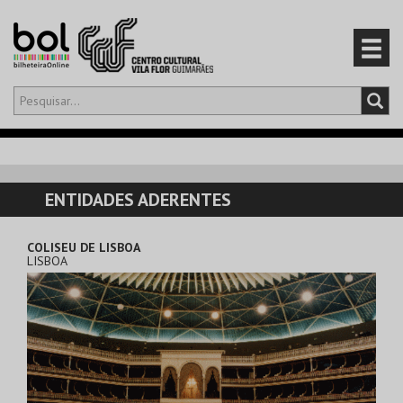
Olá,
iniciar sessão
PT
0
CARRINHO
ENTIDADES ADERENTES
EVENTOS
COLISEU DE LISBOA
LISBOA
CARTÕES
PRODUTOS