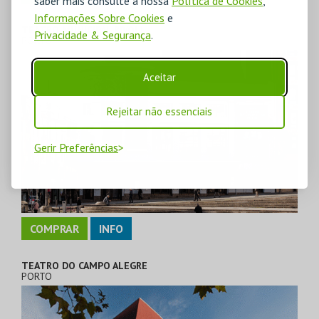
saber mais consulte a nossa
Política de Cookies
,
Informações Sobre Cookies
e
TEATRO MUNICIPAL RIVOLI
Privacidade & Segurança
.
PORTO
Aceitar
Rejeitar não essenciais
Gerir Preferências
COMPRAR
INFO
TEATRO DO CAMPO ALEGRE
PORTO